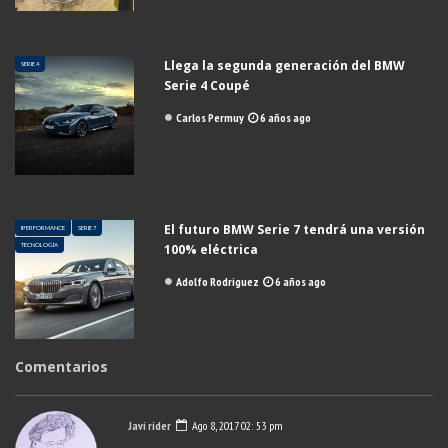
Llega la segunda generación del BMW
SERIE 4
Serie 4 Coupé
Carlos Permuy
6 años ago
El futuro BMW Serie 7 tendrá una versión
IPERFORMANCE
SERIE 7
TECNOLOGÍA
100% eléctrica
Adolfo Rodriguez
6 años ago
Comentarios
Javi rider
Ago 8, 2017 02: 53 pm