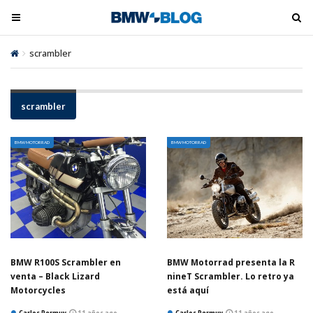
M
M
e
e
n
n
scrambler
ú
ú
t
t
o
o
scrambler
o
o
g
g
BMW MOTORRAD
BMW MOTORRAD
l
l
e
e
BMW R100S Scrambler en
BMW Motorrad presenta la R
venta – Black Lizard
nineT Scrambler. Lo retro ya
Motorcycles
está aquí
Carlos Permuy
11 años ago
Carlos Permuy
11 años ago