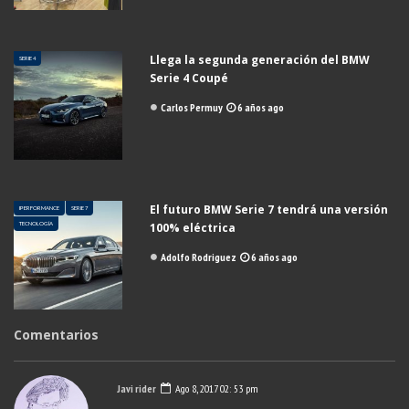
Llega la segunda generación del BMW
SERIE 4
Serie 4 Coupé
Carlos Permuy
6 años ago
El futuro BMW Serie 7 tendrá una versión
IPERFORMANCE
SERIE 7
TECNOLOGÍA
100% eléctrica
Adolfo Rodriguez
6 años ago
Comentarios
Javi rider
Ago 8, 2017 02: 53 pm