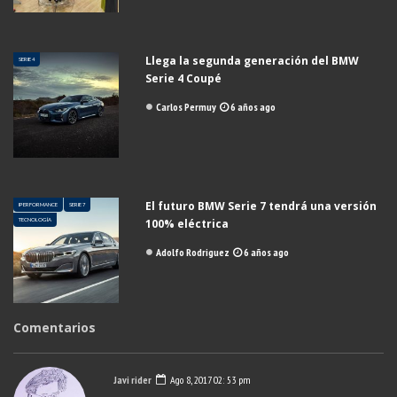
Llega la segunda generación del BMW
SERIE 4
Serie 4 Coupé
Carlos Permuy
6 años ago
El futuro BMW Serie 7 tendrá una versión
IPERFORMANCE
SERIE 7
TECNOLOGÍA
100% eléctrica
Adolfo Rodriguez
6 años ago
Comentarios
Javi rider
Ago 8, 2017 02: 53 pm