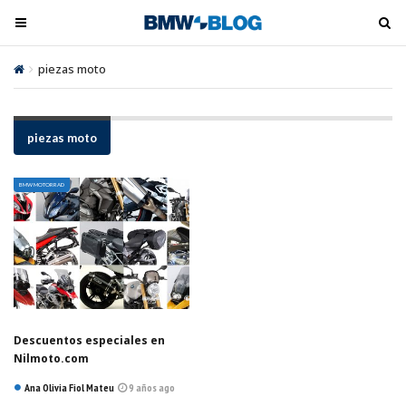
M
M
e
e
n
n
piezas moto
ú
ú
t
t
o
o
piezas moto
o
o
g
g
BMW MOTORRAD
l
l
e
e
Descuentos especiales en
Nilmoto.com
Ana Olivia Fiol Mateu
9 años ago