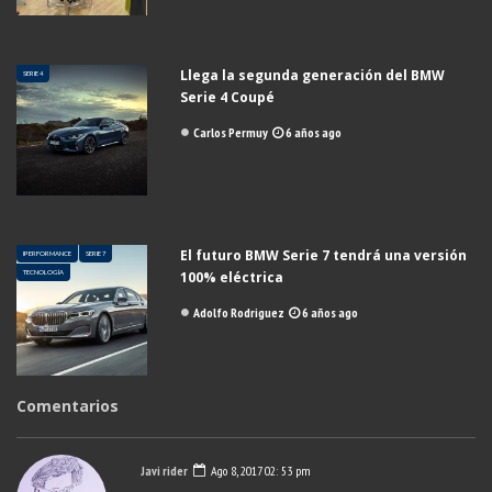
Llega la segunda generación del BMW
SERIE 4
Serie 4 Coupé
Carlos Permuy
6 años ago
El futuro BMW Serie 7 tendrá una versión
IPERFORMANCE
SERIE 7
TECNOLOGÍA
100% eléctrica
Adolfo Rodriguez
6 años ago
Comentarios
Javi rider
Ago 8, 2017 02: 53 pm