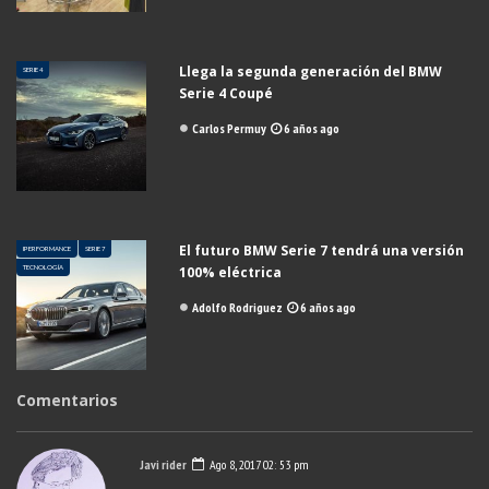
Llega la segunda generación del BMW
SERIE 4
Serie 4 Coupé
Carlos Permuy
6 años ago
El futuro BMW Serie 7 tendrá una versión
IPERFORMANCE
SERIE 7
TECNOLOGÍA
100% eléctrica
Adolfo Rodriguez
6 años ago
Comentarios
Javi rider
Ago 8, 2017 02: 53 pm