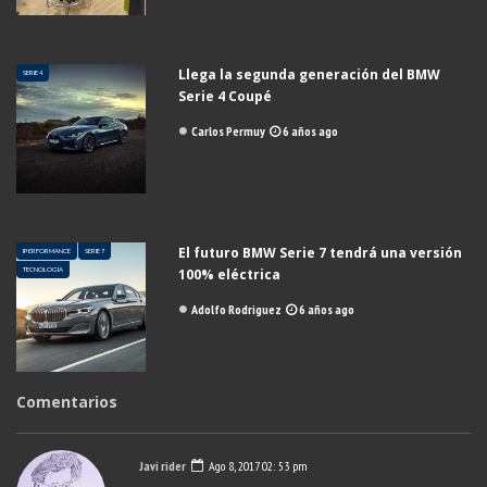
Llega la segunda generación del BMW
SERIE 4
Serie 4 Coupé
Carlos Permuy
6 años ago
El futuro BMW Serie 7 tendrá una versión
IPERFORMANCE
SERIE 7
TECNOLOGÍA
100% eléctrica
Adolfo Rodriguez
6 años ago
Comentarios
Javi rider
Ago 8, 2017 02: 53 pm