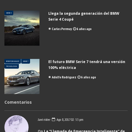
Llega la segunda generación del BMW
SERIE 4
Serie 4 Coupé
Carlos Permuy
6 años ago
El futuro BMW Serie 7 tendrá una versión
IPERFORMANCE
SERIE 7
TECNOLOGÍA
100% eléctrica
Adolfo Rodriguez
6 años ago
Comentarios
Javi rider
Ago 8, 2017 02: 53 pm
On
La “Llamada de Emergencia Inteligente” de