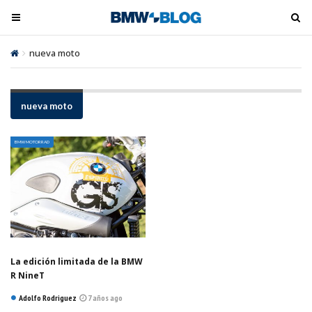
M
M
e
e
n
n
nueva moto
ú
ú
t
t
o
o
nueva moto
o
o
g
g
BMW MOTORRAD
l
l
e
e
La edición limitada de la BMW
R NineT
Adolfo Rodriguez
7 años ago