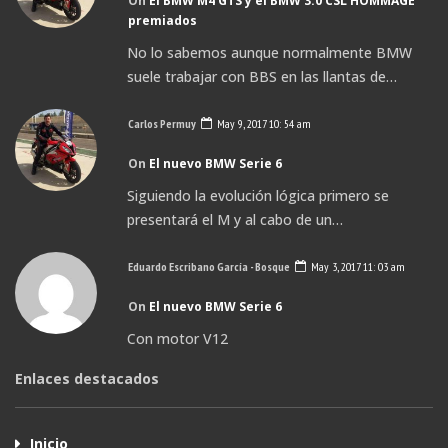
On
El BMW M4 GTS y el BMW 3.0 CSL HOMMAGE
premiados
No lo sabemos aunque normalmente BMW
suele trabajar con BBS en las llantas de…
Carlos Permuy
May 9, 2017 10: 54 am
On
El nuevo BMW Serie 6
Siguiendo la evolución lógica primero se
presentará el M y al cabo de un…
Eduardo Escribano García - Bosque
May 3, 2017 11: 03 am
On
El nuevo BMW Serie 6
Con motor V12
Enlaces destacados
Inicio