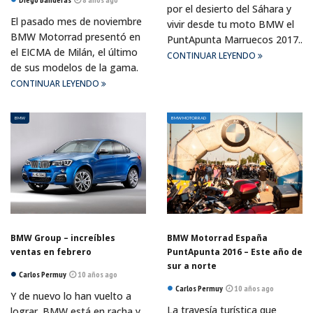
por el desierto del Sáhara y
El pasado mes de noviembre
vivir desde tu moto BMW el
BMW Motorrad presentó en
PuntApunta Marruecos 2017..
el EICMA de Milán, el último
CONTINUAR LEYENDO
de sus modelos de la gama.
CONTINUAR LEYENDO
BMW
BMW MOTORRAD
BMW Group – increíbles
BMW Motorrad España
ventas en febrero
PuntApunta 2016 – Este año de
sur a norte
Carlos Permuy
10 años ago
Carlos Permuy
10 años ago
Y de nuevo lo han vuelto a
La travesía turística que
lograr. BMW está en racha y