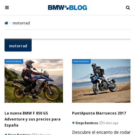
M
M
e
e
n
n
motorrad
ú
ú
t
t
o
o
motorrad
o
o
g
g
BMW MOTORRAD
BMW MOTORRAD
l
l
e
e
La nueva BMW F 850 GS
PuntApunta Marruecos 2017
Adventure y sus precios para
Diego Banderas
9 años ago
España
Descubre el encanto de rodar
Diego Banderas
8 años ago