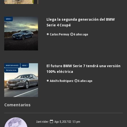
Llega la segunda generación del BMW
SERIE 4
Serie 4 Coupé
Carlos Permuy
6 años ago
El futuro BMW Serie 7 tendrá una versión
IPERFORMANCE
SERIE 7
TECNOLOGÍA
100% eléctrica
Adolfo Rodriguez
6 años ago
Comentarios
Javi rider
Ago 8, 2017 02: 53 pm