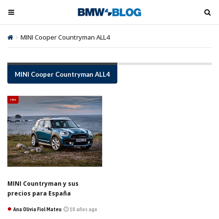
M
M
e
e
n
n
MINI Cooper Countryman ALL4
ú
ú
t
t
o
o
MINI Cooper Countryman ALL4
o
o
g
g
MINI
l
l
e
e
MINI Countryman y sus
precios para España
Ana Olivia Fiol Mateu
10 años ago