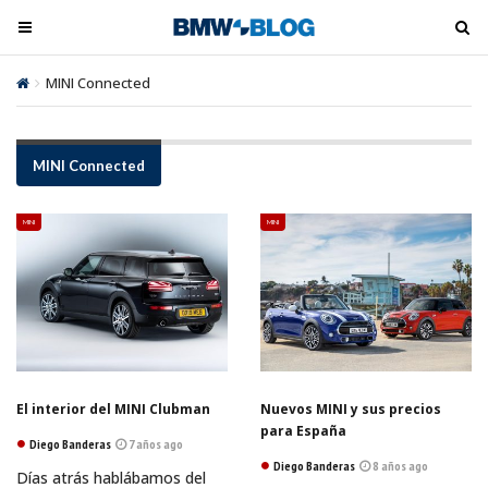
M
M
e
e
n
n
MINI Connected
ú
ú
t
t
o
o
MINI Connected
o
o
g
g
MINI
MINI
l
l
e
e
El interior del MINI Clubman
Nuevos MINI y sus precios
para España
Diego Banderas
7 años ago
Diego Banderas
8 años ago
Días atrás hablábamos del