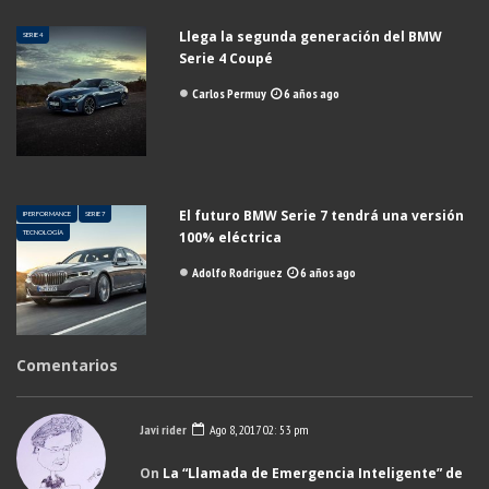
Llega la segunda generación del BMW
SERIE 4
Serie 4 Coupé
Carlos Permuy
6 años ago
El futuro BMW Serie 7 tendrá una versión
IPERFORMANCE
SERIE 7
TECNOLOGÍA
100% eléctrica
Adolfo Rodriguez
6 años ago
Comentarios
Javi rider
Ago 8, 2017 02: 53 pm
On
La “Llamada de Emergencia Inteligente” de