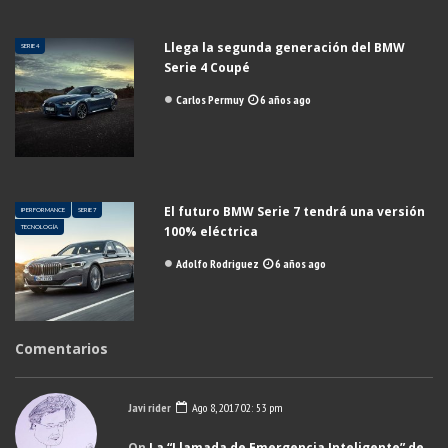
Llega la segunda generación del BMW
SERIE 4
Serie 4 Coupé
Carlos Permuy
6 años ago
El futuro BMW Serie 7 tendrá una versión
IPERFORMANCE
SERIE 7
TECNOLOGÍA
100% eléctrica
Adolfo Rodriguez
6 años ago
Comentarios
Javi rider
Ago 8, 2017 02: 53 pm
On
La “Llamada de Emergencia Inteligente” de