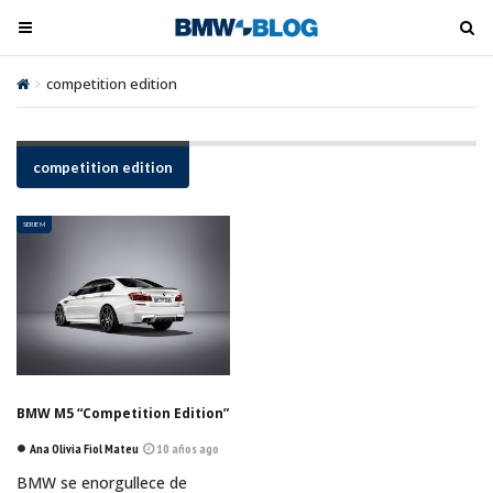
M
M
e
e
n
n
competition edition
ú
ú
t
t
o
o
competition edition
o
o
g
g
SERIE M
l
l
e
e
BMW M5 “Competition Edition”
Ana Olivia Fiol Mateu
10 años ago
BMW se enorgullece de