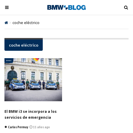
M
M
e
e
n
n
coche eléctrico
ú
ú
t
t
o
o
coche eléctrico
o
o
g
g
BMW I
l
l
e
e
El BMW i3 se incorpora a los
servicios de emergencia
Carlos Permuy
11 años ago