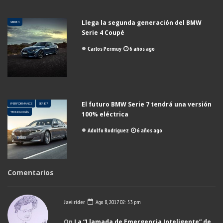
Llega la segunda generación del BMW
SERIE 4
Serie 4 Coupé
Carlos Permuy
6 años ago
El futuro BMW Serie 7 tendrá una versión
IPERFORMANCE
SERIE 7
TECNOLOGÍA
100% eléctrica
Adolfo Rodriguez
6 años ago
Comentarios
Javi rider
Ago 8, 2017 02: 53 pm
On
La “Llamada de Emergencia Inteligente” de