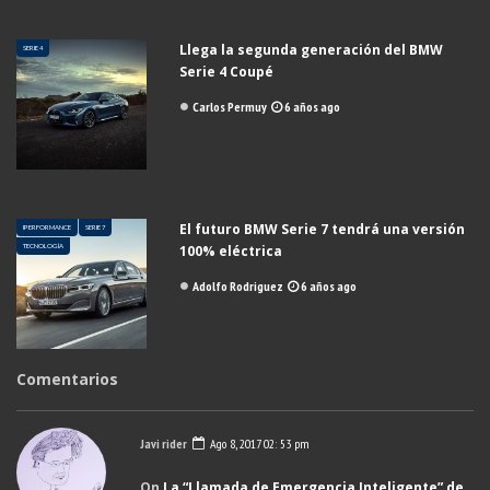
Llega la segunda generación del BMW
SERIE 4
Serie 4 Coupé
Carlos Permuy
6 años ago
El futuro BMW Serie 7 tendrá una versión
IPERFORMANCE
SERIE 7
TECNOLOGÍA
100% eléctrica
Adolfo Rodriguez
6 años ago
Comentarios
Javi rider
Ago 8, 2017 02: 53 pm
On
La “Llamada de Emergencia Inteligente” de