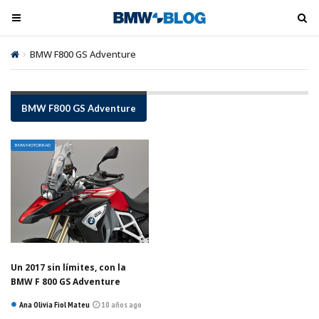
M
M
e
e
n
n
BMW F800 GS Adventure
ú
ú
t
t
o
o
BMW F800 GS Adventure
o
o
g
g
BMW MOTORRAD
l
l
e
e
Un 2017 sin límites, con la
BMW F 800 GS Adventure
Ana Olivia Fiol Mateu
10 años ago