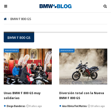
M
M
e
e
n
n
BMW F 800 GS
ú
ú
t
t
o
o
BMW F 800 GS
o
o
g
g
BMW MOTORRAD
BMW MOTORRAD
l
l
e
e
Unas BMW F 800 GS muy
Diversión total con la Nueva
solidarias
BMW F 800 GS
Diego Banderas
8 años ago
Ana Olivia Fiol Mateu
10 años ago