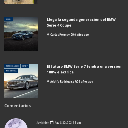
Llega la segunda generación del BMW
SERIE 4
Serie 4 Coupé
Carlos Permuy
6 años ago
El futuro BMW Serie 7 tendrá una versión
IPERFORMANCE
SERIE 7
TECNOLOGÍA
100% eléctrica
Adolfo Rodriguez
6 años ago
Comentarios
Javi rider
Ago 8, 2017 02: 53 pm