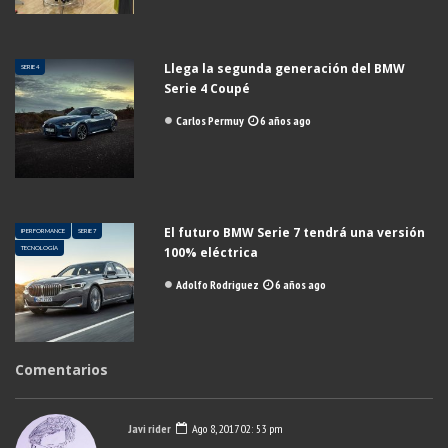
Llega la segunda generación del BMW
SERIE 4
Serie 4 Coupé
Carlos Permuy
6 años ago
El futuro BMW Serie 7 tendrá una versión
IPERFORMANCE
SERIE 7
TECNOLOGÍA
100% eléctrica
Adolfo Rodriguez
6 años ago
Comentarios
Javi rider
Ago 8, 2017 02: 53 pm