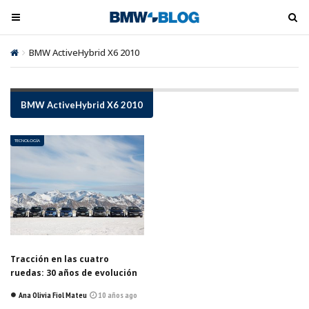
M
M
e
e
n
n
BMW ActiveHybrid X6 2010
ú
ú
t
t
o
o
BMW ActiveHybrid X6 2010
o
o
g
g
TECNOLOGÍA
l
l
e
e
Tracción en las cuatro
ruedas: 30 años de evolución
Ana Olivia Fiol Mateu
10 años ago