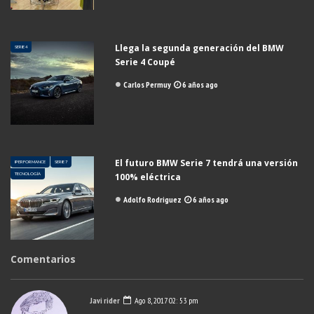
Llega la segunda generación del BMW
SERIE 4
Serie 4 Coupé
Carlos Permuy
6 años ago
El futuro BMW Serie 7 tendrá una versión
IPERFORMANCE
SERIE 7
TECNOLOGÍA
100% eléctrica
Adolfo Rodriguez
6 años ago
Comentarios
Javi rider
Ago 8, 2017 02: 53 pm