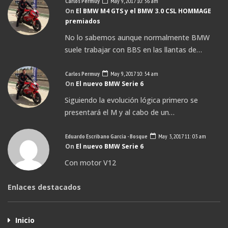
Carlos Permuy
May 9, 2017 10: 56 am
On
El BMW M4 GTS y el BMW 3.0 CSL HOMMAGE
premiados
No lo sabemos aunque normalmente BMW
suele trabajar con BBS en las llantas de…
Carlos Permuy
May 9, 2017 10: 54 am
On
El nuevo BMW Serie 6
Siguiendo la evolución lógica primero se
presentará el M y al cabo de un…
Eduardo Escribano García - Bosque
May 3, 2017 11: 03 am
On
El nuevo BMW Serie 6
Con motor V12
Enlaces destacados
Inicio