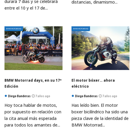
durará 7 días y se celebrará
distancias, dinamismo...
entre el 10 y el 17 de...
BMW MOTORRAD
BMW MOTORRAD
BMW Motorrad days, en su 17ª
El motor bóxer… ahora
Edición
eléctrico
Diego Banderas
7 años ago
Diego Banderas
7 años ago
Hoy toca hablar de motos,
Has leído bien. El motor
por supuesto en relación con
boxer bicilíndrico ha sido una
la cita anual más esperada
pieza clave de la identidad de
para todos los amantes de...
BMW Motorrad...