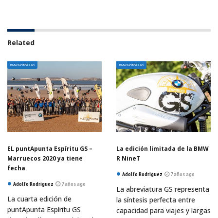
Related
BMW MOTORRAD
BMW MOTORRAD
EL puntApunta Espíritu GS –
La edición limitada de la BMW
Marruecos 2020 ya tiene
R NineT
fecha
Adolfo Rodriguez
7 años ago
Adolfo Rodriguez
7 años ago
La abreviatura GS representa
La cuarta edición de
la síntesis perfecta entre
puntApunta Espíritu GS
capacidad para viajes y largas