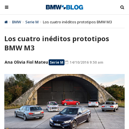
M
M
e
e
n
n
BMW
Serie M
Los cuatro inéditos prototipos BMW M3
ú
ú
t
t
Los cuatro inéditos prototipos
o
o
BMW M3
o
o
g
g
l
Ana Olivia Fiol Mateu
l
Serie M
14/10/2016 9:50 am
e
e