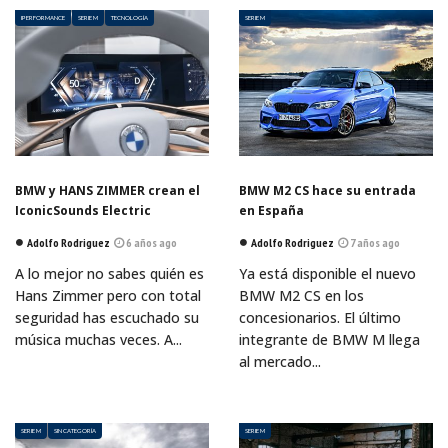
IPERFORMANCE
SERIE M
TECNOLOGÍA
SERIE M
BMW y HANS ZIMMER crean el
BMW M2 CS hace su entrada
IconicSounds Electric
en España
Adolfo Rodriguez
6 años ago
Adolfo Rodriguez
7 años ago
A lo mejor no sabes quién es
Ya está disponible el nuevo
Hans Zimmer pero con total
BMW M2 CS en los
seguridad has escuchado su
concesionarios. El último
música muchas veces. A...
integrante de BMW M llega
al mercado...
SERIE M
SIN CATEGORÍA
SERIE M