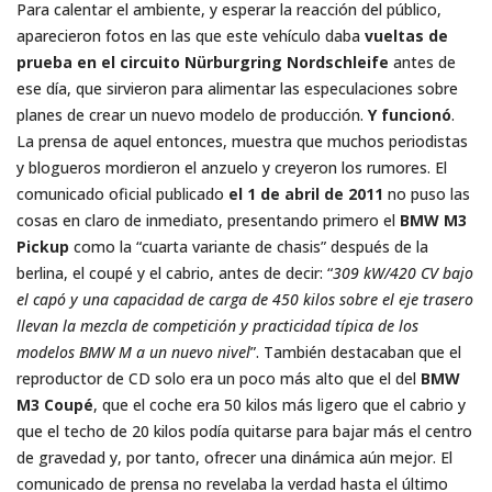
Para calentar el ambiente, y esperar la reacción del público,
aparecieron fotos en las que este vehículo daba
vueltas de
prueba en el circuito Nürburgring Nordschleife
antes de
ese día, que sirvieron para alimentar las especulaciones sobre
planes de crear un nuevo modelo de producción.
Y funcionó
.
La prensa de aquel entonces, muestra que muchos periodistas
y blogueros mordieron el anzuelo y creyeron los rumores. El
comunicado oficial publicado
el 1 de abril de 2011
no puso las
cosas en claro de inmediato, presentando primero el
BMW M3
Pickup
como la “cuarta variante de chasis” después de la
berlina, el coupé y el cabrio, antes de decir: “
309 kW/420 CV bajo
el capó y una capacidad de carga de 450 kilos sobre el eje trasero
llevan la mezcla de competición y practicidad típica de los
modelos BMW M a un nuevo nivel
”. También destacaban que el
reproductor de CD solo era un poco más alto que el del
BMW
M3 Coupé
, que el coche era 50 kilos más ligero que el cabrio y
que el techo de 20 kilos podía quitarse para bajar más el centro
de gravedad y, por tanto, ofrecer una dinámica aún mejor. El
comunicado de prensa no revelaba la verdad hasta el último