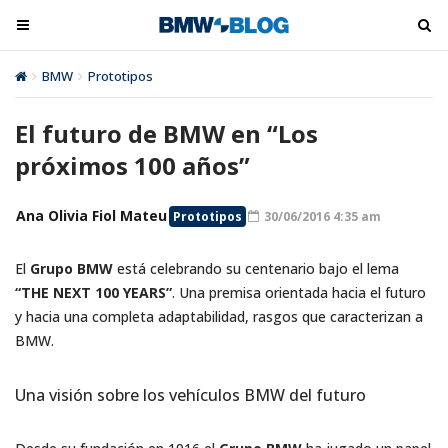
M
M
e
e
n
n
BMW
Prototipos
El futuro de BMW en “Los próximos 100 años”
ú
ú
t
t
El futuro de BMW en “Los
o
o
próximos 100 años”
o
o
g
g
l
Ana Olivia Fiol Mateu
l
Prototipos
30/06/2016 4:35 am
e
e
El
Grupo BMW
está celebrando su centenario bajo el lema
“THE NEXT 100 YEARS”
. Una premisa orientada hacia el futuro
y hacia una completa adaptabilidad, rasgos que caracterizan a
BMW.
Una visión sobre los vehículos BMW del futuro