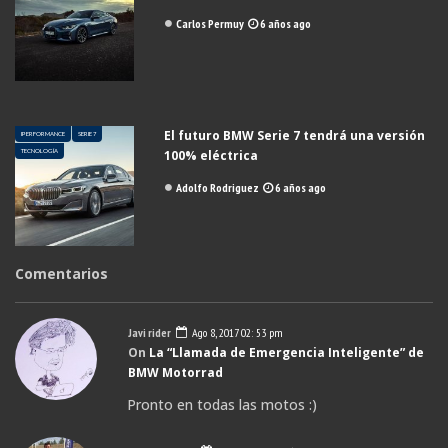
Carlos Permuy
6 años ago
El futuro BMW Serie 7 tendrá una versión
IPERFORMANCE
SERIE 7
TECNOLOGÍA
100% eléctrica
Adolfo Rodriguez
6 años ago
Comentarios
Javi rider
Ago 8, 2017 02: 53 pm
On
La “Llamada de Emergencia Inteligente” de
BMW Motorrad
Pronto en todas las motos :)