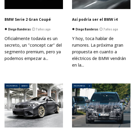
BMW Serie 2 Gran Coupé
Así podría ser el BMW i4
Diego Banderas
7 años ago
Diego Banderas
7 años ago
Oficialmente todavía es un
Y hoy, toca hablar de
secreto, un "concept car" del
rumores. La próxima gran
segmento premium, pero ya
propuesta en cuanto a
podemos empezar a...
eléctricos de BMW vendrán
en la...
PROTOTIPOS
SERIE M
PROTOTIPOS
X