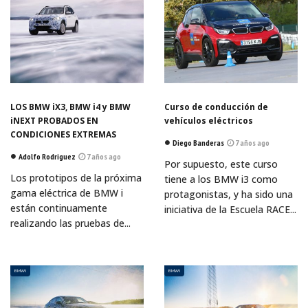
LOS BMW iX3, BMW i4 y BMW
Curso de conducción de
iNEXT PROBADOS EN
vehículos eléctricos
CONDICIONES EXTREMAS
Diego Banderas
7 años ago
Adolfo Rodriguez
7 años ago
Por supuesto, este curso
Los prototipos de la próxima
tiene a los BMW i3 como
gama eléctrica de BMW i
protagonistas, y ha sido una
están continuamente
iniciativa de la Escuela RACE...
realizando las pruebas de...
BMW I
BMW I