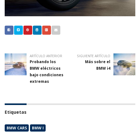
ARTÍCULO ANTERIOR
SIGUIENTE ARTÍCULO
Probando los
Más sobre el
BMW eléctricos
BMW i4
bajo condiciones
extremas
Etiquetas
BMW CARS
BMW I