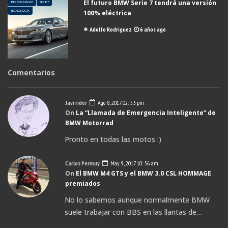
El futuro BMW Serie 7 tendrá una versión
IPERFORMANCE
SERIE 7
TECNOLOGÍA
100% eléctrica
Adolfo Rodriguez
6 años ago
Comentarios
Javi rider
Ago 8, 2017 02: 53 pm
On
La “Llamada de Emergencia Inteligente” de
BMW Motorrad
Pronto en todas las motos :)
Carlos Permuy
May 9, 2017 10: 56 am
On
El BMW M4 GTS y el BMW 3.0 CSL HOMMAGE
premiados
No lo sabemos aunque normalmente BMW
suele trabajar con BBS en las llantas de…