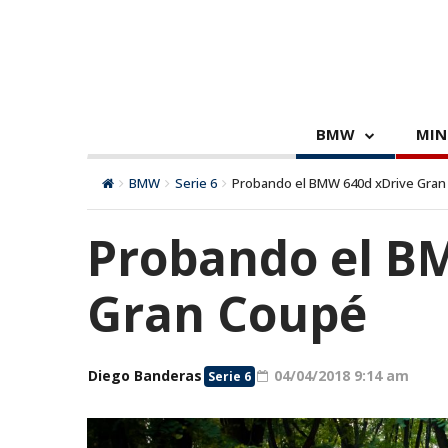
BMW
MIN
BMW
Serie 6
Probando el BMW 640d xDrive Gra
Probando el B
Gran Coupé
Diego Banderas
04/04/2018 9:14 am
Serie 6