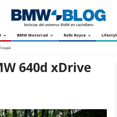
Noticias del universo BMW en castellano
I
BMW Motorrad
Rolls Royce
Lifestyl
n Coupé
MW 640d xDrive