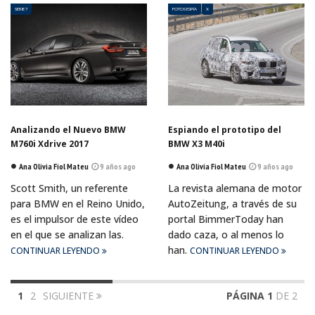
SERIE 7
FOTOS ESPÍA
X
Analizando el Nuevo BMW
Espiando el prototipo del
M760i Xdrive 2017
BMW X3 M40i
Ana Olivia Fiol Mateu
9 años ago
Ana Olivia Fiol Mateu
9 años ago
Scott Smith, un referente
La revista alemana de motor
para BMW en el Reino Unido,
AutoZeitung, a través de su
es el impulsor de este vídeo
portal BimmerToday han
en el que se analizan las.
dado caza, o al menos lo
han.
CONTINUAR LEYENDO
CONTINUAR LEYENDO
1
2
SIGUIENTE
PÁGINA 1
DE 2