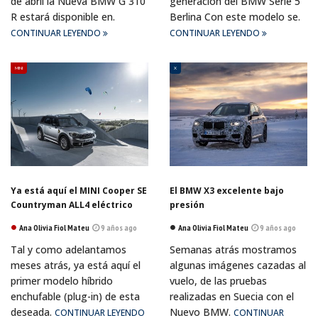
de abril la Nueva BMW G 310
generación del BMW Serie 5
R estará disponible en.
Berlina Con este modelo se.
CONTINUAR LEYENDO
CONTINUAR LEYENDO
MINI
X
Ya está aquí el MINI Cooper SE
El BMW X3 excelente bajo
Countryman ALL4 eléctrico
presión
Ana Olivia Fiol Mateu
9 años ago
Ana Olivia Fiol Mateu
9 años ago
Tal y como adelantamos
Semanas atrás mostramos
meses atrás, ya está aquí el
algunas imágenes cazadas al
primer modelo híbrido
vuelo, de las pruebas
enchufable (plug-in) de esta
realizadas en Suecia con el
deseada.
Nuevo BMW.
CONTINUAR LEYENDO
CONTINUAR