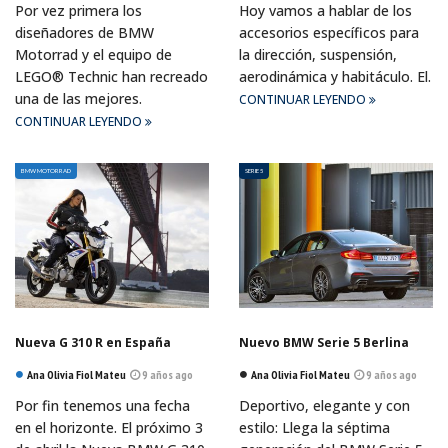
Por vez primera los
Hoy vamos a hablar de los
diseñadores de BMW
accesorios específicos para
Motorrad y el equipo de
la dirección, suspensión,
LEGO® Technic han recreado
aerodinámica y habitáculo. El.
una de las mejores.
CONTINUAR LEYENDO
CONTINUAR LEYENDO
BMW MOTORRAD
SERIE 5
Nueva G 310 R en España
Nuevo BMW Serie 5 Berlina
Ana Olivia Fiol Mateu
9 años ago
Ana Olivia Fiol Mateu
9 años ago
Por fin tenemos una fecha
Deportivo, elegante y con
en el horizonte. El próximo 3
estilo: Llega la séptima