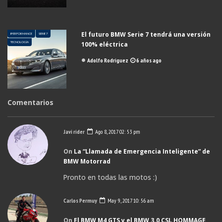
El futuro BMW Serie 7 tendrá una versión
IPERFORMANCE
SERIE 7
TECNOLOGÍA
100% eléctrica
Adolfo Rodriguez
6 años ago
Comentarios
Javi rider
Ago 8, 2017 02: 53 pm
On
La “Llamada de Emergencia Inteligente” de
BMW Motorrad
Pronto en todas las motos :)
Carlos Permuy
May 9, 2017 10: 56 am
On
El BMW M4 GTS y el BMW 3.0 CSL HOMMAGE