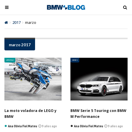
M
M
e
e
n
n
2017
marzo
ú
ú
t
t
o
o
marzo 2017
o
o
g
g
LIFESTYLE
SERIE 5
l
l
e
e
La moto voladora de LEGO y
BMW Serie 5 Touring con BMW
BMW
M Performance
Ana Olivia Fiol Mateu
9 años ago
Ana Olivia Fiol Mateu
9 años ago